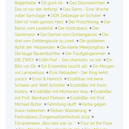
Bogenhalle
Då guck nå…
Das Däumelinchen
Das ist nur der Anfang!
Das Sams - Eine Woche
voller Samstage
DDR Zeitzeuge an Schulen
Dein ist mein ganzes Herz
Der Froschkönig
Der
Ikarus vom Lautertal
Der Kontrabass
Der
Sandmann
Die Damen vom Dohlengässle
Die
drei vom Dohlengässle zu zweit
Die goldenen
Äpfel der Hesperiden
Die kleine Meerjungfrau
Die kluge Bauerntochter
Die Traufgängerinnen
DIE ZWEI!
Edith Piaf – Ses chansons, sa vie!
Ein
Bild von Dir
Ein Ensemble taucht ab!
Ein Morgen
vor Lampedusa
Elvis Reloaded - Der King kehrt
zurück
Ernst & Heinrich
Erzählbar mit Irene
Scherer und Welf Schröter
ErzählBar mit Karin
Kontny
ErzählBar mit Muhterem Aras
ErzählBar
mit Prof. Bernhard Pörksen
ErzählBar mit Prof.
Michael Butter
Fahndung läuft!
Farbe gegen
braun bekennen
Farben Wanderung
Festivalpass Zungenspitzerfestival 2022
Filmpremiere „Also des war so...“
Four on the Floor