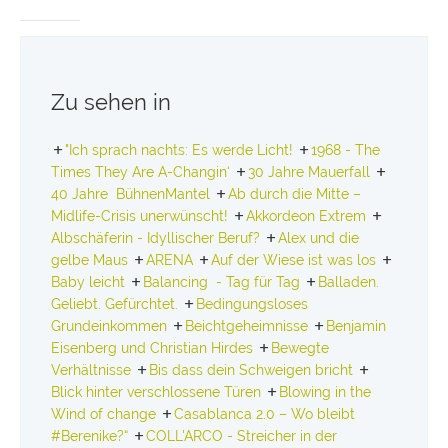
Zu sehen in
"Ich sprach nachts: Es werde Licht!
1968 - The
Times They Are A-Changin‘
30 Jahre Mauerfall
40 Jahre BühnenMantel
Ab durch die Mitte –
Midlife-Crisis unerwünscht!
Akkordeon Extrem
Albschäferin - Idyllischer Beruf?
Alex und die
gelbe Maus
ARENA
Auf der Wiese ist was los
Baby leicht
Balancing - Tag für Tag
Balladen.
Geliebt. Gefürchtet.
Bedingungsloses
Grundeinkommen
Beichtgeheimnisse
Benjamin
Eisenberg und Christian Hirdes
Bewegte
Verhältnisse
Bis dass dein Schweigen bricht
Blick hinter verschlossene Türen
Blowing in the
Wind of change
Casablanca 2.0 – Wo bleibt
#Berenike?“
COLL'ARCO - Streicher in der