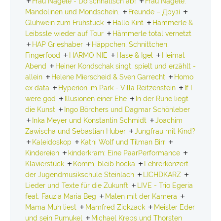
Frau Nägele - Do schnallsch ab!
Frau Nägele.
Mandolinen und Mondschein.
Freunde – Друзі
Glühwein zum Frühstück
Hallo Kint
Hämmerle &
Leibssle wieder auf Tour
Hämmerle total vernetzt
HAP Grieshaber
Häppchen, Schnittchen,
Fingerfood
HARMO NIE
Hase & Igel
Heimat
Abend
Heiner Kondschak singt, spielt und erzählt -
allein
Helene Mierscheid & Sven Garrecht
Homo
ex data
Hyperion im Park - Villa Reitzenstein
If I
were god
Illusionen einer Ehe
In der Ruhe liegt
die Kunst
Ingo Börchers und Dagmar Schönleber
Inka Meyer und Konstantin Schmidt
Joachim
Zawischa und Sebastian Huber
Jungfrau mit Kind?
Kaleidoskop
Kathi Wolf und Tilman Birr
Kindereien
kinderkram: Eine PaarPerformance
Klavierstück
Komm, bleib hocka
Lehrerkonzert
der Jugendmusikschule Steinlach
LICHDKARZ
Lieder und Texte für die Zukunft
LIVE - Trio Egeria
feat. Fauzia Maria Beg
Malen mit der Kamera
Mama Muh liest
Mamfred Zickzack
Meister Eder
und sein Pumukel
Michael Krebs und Thorsten