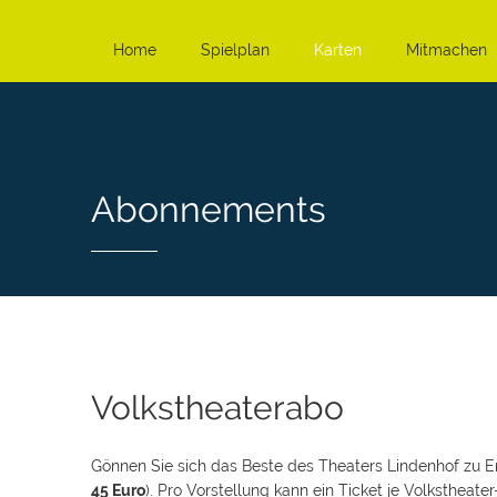
Home
Spielplan
Karten
Mitmachen
Abonnements
Volkstheaterabo
Gönnen Sie sich das Beste des Theaters Lindenhof zu E
45 Euro
). Pro Vorstellung kann ein Ticket je Volksthea