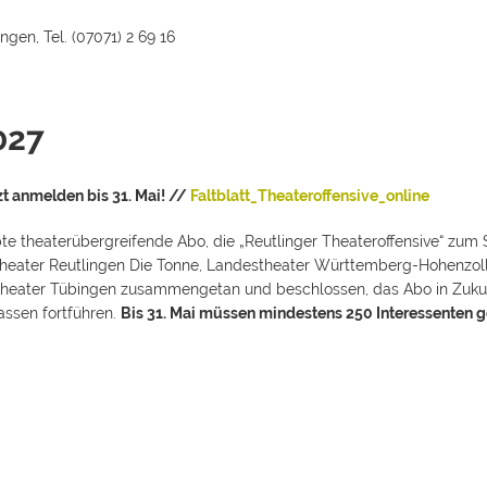
ngen, Tel. (07071) 2 69 16
027
zt anmelden bis 31. Mai! //
Faltblatt_Theateroffensive_online
bte theaterübergreifende Abo, die „Reutlinger Theateroffensive“ zu
– Theater Reutlingen Die Tonne, Landestheater Württemberg-Hohenzol
heater Tübingen zusammengetan und beschlossen, das Abo in Zukun
assen fortführen.
Bis 31. Mai müssen mindestens 250 Interessenten 