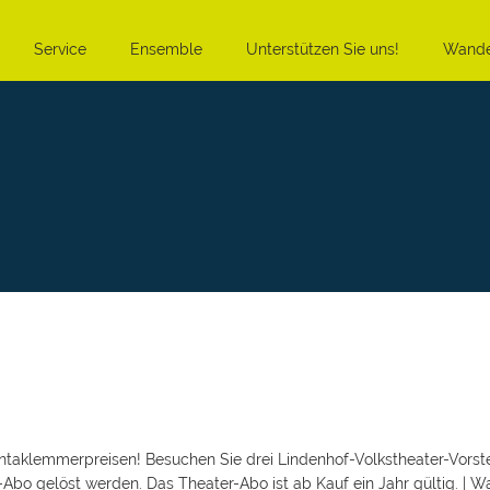
Service
Ensemble
Unterstützen Sie uns!
Wande
ntaklemmerpreisen! Besuchen Sie drei Lindenhof-Volkstheater-Vorst
ter-Abo gelöst werden. Das Theater-Abo ist ab Kauf ein Jahr gültig. 