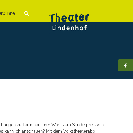
rbühne
ellungen zu Terminen Ihrer Wahl zum Sonderpreis von
| Was kann ich anschauen? Mit dem Volkstheaterabo