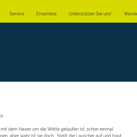
Service
Ensemble
Unterstützen Sie uns!
Wande
ch
r mit dem Hasen um die Wette gelaufen ist, schon einmal
gen, aber wahr ist sie doch… Stellt die Lauscher auf und traut