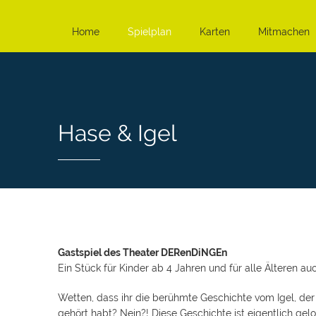
Home
Spielplan
Karten
Mitmachen
Hase & Igel
Gastspiel des Theater DERenDiNGEn
Ein Stück für Kinder ab 4 Jahren und für alle Älteren au
Wetten, dass ihr die berühmte Geschichte vom Igel, de
gehört habt? Nein?! Diese Geschichte ist eigentlich gelo