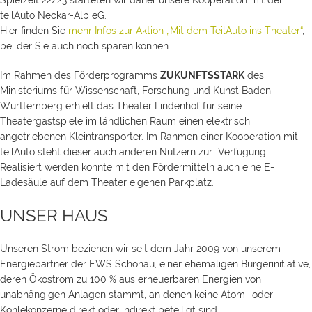
Spielzeit 22/23 starteten wir daher unsere Kooperation mit der
teilAuto Neckar-Alb eG.
Hier finden Sie
mehr Infos zur Aktion „Mit dem TeilAuto ins Theater“
,
bei der Sie auch noch sparen können.
Im Rahmen des Förderprogramms
ZUKUNFTSSTARK
des
Ministeriums für Wissenschaft, Forschung und Kunst Baden-
Württemberg erhielt das Theater Lindenhof für seine
Theatergastspiele im ländlichen Raum einen elektrisch
angetriebenen Kleintransporter. Im Rahmen einer Kooperation mit
teilAuto steht dieser auch anderen Nutzern zur Verfügung.
Realisiert werden konnte mit den Fördermitteln auch eine E-
Ladesäule auf dem Theater eigenen Parkplatz.
UNSER HAUS
Unseren Strom beziehen wir seit dem Jahr 2009 von unserem
Energiepartner der EWS Schönau, einer ehemaligen Bürgerinitiative,
deren Ökostrom zu 100 % aus erneuerbaren Energien von
unabhängigen Anlagen stammt, an denen keine Atom- oder
Kohlekonzerne direkt oder indirekt beteiligt sind.