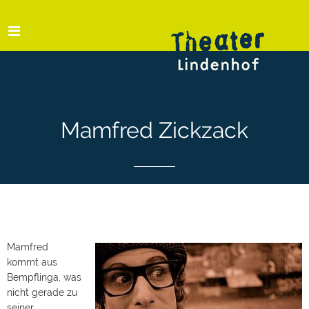
Mamfred Zickzack
Mamfred
kommt aus
Bempflinga, was
nicht gerade zu
seiner