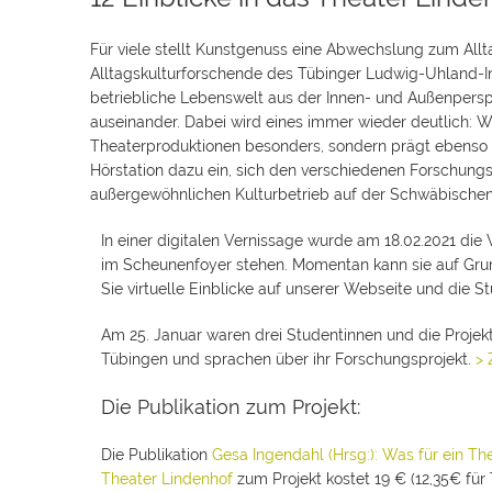
Für viele stellt Kunstgenuss eine Abwechslung zum Allt
Alltagskulturforschende des Tübinger Ludwig-Uhland-In
betriebliche Lebenswelt aus der Innen- und Außenperspe
auseinander. Dabei wird eines immer wieder deutlich: We
Theaterproduktionen besonders, sondern prägt ebenso se
Hörstation dazu ein, sich den verschiedenen Forschungsf
außergewöhnlichen Kulturbetrieb auf der Schwäbischen 
In einer digitalen Vernissage wurde am 18.02.2021 die 
im Scheunenfoyer stehen. Momentan kann sie auf Gru
Sie virtuelle Einblicke auf unserer Webseite und die 
Am 25. Januar waren drei Studentinnen und die Projek
Tübingen und sprachen über ihr Forschungsprojekt.
> 
Die Publikation zum Projekt:
Die Publikation
Gesa Ingendahl (Hrsg:): Was für ein The
Theater Lindenhof
zum Projekt kostet 19 € (12,35€ für