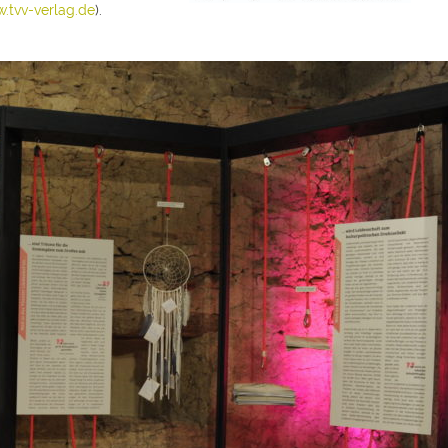
.tvv-verlag.de
).