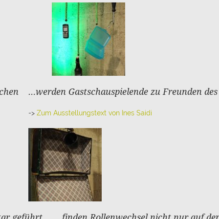
schen
…werden Gastschauspielende zu Freunden des
->
Zum Ausstellungstext von Ines Saidi
tar geführt
… finden Rollenwechsel nicht nur auf de