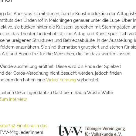
ag dar. Aber was ist mit denen, für die Kunstproduktion der Alltag 
stituts den Lindenhof in Melchingen genauer unter die Lupe. Über 
ktive, sie blicken hinter die Kulissen, sprechen mit Stammgästen u
il es das Theater Lindenhof ist, sind Alltag und Kunst spezifisch ve
ine ureigenen Strukturen und Betriebsabläufe. In der Ausstellung l
eldern anzunähern. Sie sind thematisch gruppiert und stehen für sich
Alb und Bühne frei für die Menschen, die ihn dazu werden lassen.
Wanderausstellung eröffnet. Diese wird bis Ende der Spielzeit
nd der Coroa-Verodnung nicht besucht werden, jedoch finden
Studierenden haben eine
Video-Führung
vorbereitet.
tleiterin Gesa Ingendahl zu Gast beim Radio Wüste Welle
Zum Interview
ater! 12 Einblicke in das
 TVV-Mitglieder*innen)