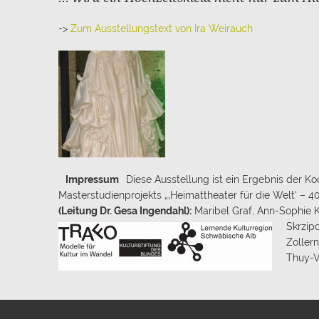
->
Zum Ausstellungstext von Ira Weirauch
Impressum
Diese Ausstellung ist ein Ergebnis der 
Masterstudienprojekts „‚Heimattheater für die Welt‘ – 4
(Leitung Dr. Gesa Ingendahl):
Maribel Graf, Ann-Sophie K
Skrzip
Zoller
Thuy-