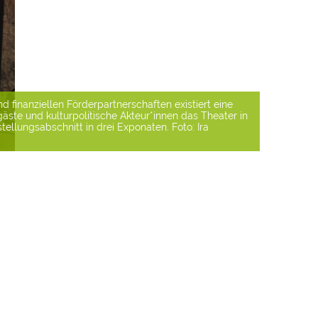
ramaturgie und viele weitere Hand in Hand für einen
eben kann? Was macht den Arbeitsalltag Einzelner
nd wirft einen Blick hinter die Kulissen! /Foto: Ira