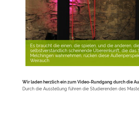
Viel Arbeit steckt in der Produktion von Theaterstück
aufregenden Theaterbesuch. Welche Schritte sind no
aus und finden Rollenwechsel nur auf der Bühne statt? 
Weirauch
Wir laden herzlich ein zum Video-Rundgang durch die Au
Durch die Ausstellung führen die Studierenden des Maste