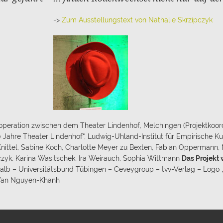
->
Zum Ausstellungstext von Nathalie Skrzipczyk
Kooperation zwischen dem Theater Lindenhof, Melchingen (Projektko
0 Jahre Theater Lindenhof“, Ludwig-Uhland-Institut für Empirische Ku
nittel, Sabine Koch, Charlotte Meyer zu Bexten, Fabian Oppermann, N
czyk, Karina Wasitschek, Ira Weirauch, Sophia Wittmann
Das Projekt 
nalb – Universitätsbund Tübingen – Ceveygroup – tvv-Verlag – Logo
Van Nguyen-Khanh