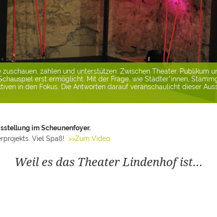
en. Auf und hinter der Bühne arbeiten Technik, Schauspiel, Kostüm, D
twendig, damit sich der Vorhang hebt und das Publikum Theater erl
Diese Ausstellungsabteilung zeigt das Theater Lindenhof als Betrieb u
sstellung im Scheunenfoyer.
rprojekts. Viel Spaß!
>>Zum Video
Weil es das Theater Lindenhof ist…