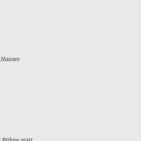
 Hauses
r Bühne statt