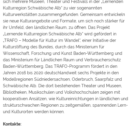
sich mehrere Museen, Theater und Festivals in der „Lernenden
Kulturregion Schwäbische Alb“ zu vier sogenannten
Kulturwerkstätten zusammengefunden. Gemeinsam entwickeln
sie neue Kulturangebote und Formate, um sich noch stärker für
ihr Umfeld, den ländlichen Raum, zu öffnen. Das Projekt
„Lernende Kulturregion Schwäbische Alb“ wird gefördert in
„TRAFO – Modelle für Kultur im Wandel“, einer Initiative der
Kulturstiftung des Bundes, durch das Ministerium für
Wissenschaft, Forschung und Kunst Baden-Württemberg und
das Ministerium für Ländlichen Raum und Verbraucherschutz
Baden-Württemberg. Das TRAFO-Programm fördert in den
Jahren 2016 bis 2020 deutschlandweit sechs Projekte in den
Modellregionen Südniedersachsen, Oderbruch, Saarpfalz und
Schwäbische Alb. Die dort bestehenden Theater und Museen,
Bibliotheken, Musikschulen und Volkshochschulen zeigen mit
[vc_row][vc_column width="1/1"][vc_column_text
text_align="left"]
kooperativen Ansätzen, wie Kultureinrichtungen in ländlichen und
strukturschwachen Regionen zu zeitgemäßen, spannenden Lern-
Trafo
und Kulturorten werden können.
Im Rahmen von
„TRAFO– Modelle für Kultur im Wandel“
Kontakte:
haben sich mehrere Museen, Theater und Festivals in der