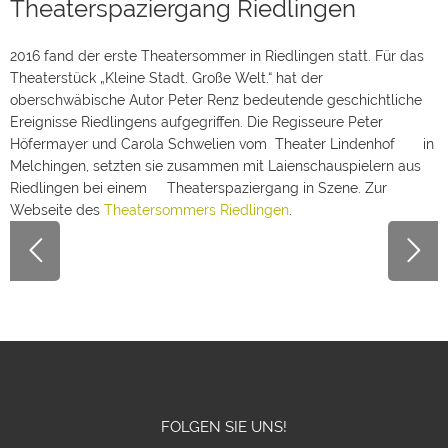
Theaterspaziergang Riedlingen
Theaterspaziergang Riedlingen
2016 fand der erste Theatersommer in Riedlingen statt. Für
2016 fand der erste Theatersommer in Riedlingen statt. Für das
das Theaterstück „Kleine Stadt. Große Welt.“ hat der
Theaterstück „Kleine Stadt. Große Welt.“ hat der
oberschwäbische Autor Peter Renz bedeutende
geschichtliche Ereignisse Riedlingens aufgegriffen. Die
oberschwäbische Autor Peter Renz bedeutende geschichtliche
Regisseure Peter Höfermayer und Carola Schwelien vom
Ereignisse Riedlingens aufgegriffen. Die Regisseure Peter
Theater Lindenhof in Melchingen, setzten sie zusammen
mit Laienschauspielern aus Riedlingen bei einem
Höfermayer und Carola Schwelien vom Theater Lindenhof in
Theaterspaziergang in Szene. Zur Webseite des
Melchingen, setzten sie zusammen mit Laienschauspielern aus
Theatersommers Riedlingen
.[/vc_column_text][post_slider
Riedlingen bei einem Theaterspaziergang in Szene. Zur
crop="yes" lightbox="no" auto="yes" speed="800"
pause="5000" mode="fade" width="200" height="200"]
Webseite des
Theatersommers Riedlingen
.
[/vc_column][/vc_row]
FOLGEN SIE UNS!