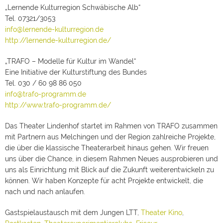
„Lernenden Kulturregion Schwäbische Alb“ zu vier
„Lernende Kulturregion Schwäbische Alb“
sogenannten Kulturwerkstätten zusammengefunden.
Gemeinsam entwickeln sie neue Kulturangebote und
Tel. 07321/3053
Formate, um sich noch stärker für ihr Umfeld, den ländlichen
info@lernende-kulturregion.de
Raum, zu öffnen. Das Projekt „Lernende Kulturregion
http://lernende-kulturregion.de/
Schwäbische Alb“ wird gefördert in „TRAFO – Modelle für
Kultur im Wandel“, einer Initiative der Kulturstiftung des
Bundes, durch das Ministerium für Wissenschaft, Forschung
„TRAFO – Modelle für Kultur im Wandel“
und Kunst Baden-Württemberg und das Ministerium für
Eine Initiative der Kulturstiftung des Bundes
Ländlichen Raum und Verbraucherschutz Baden-
Württemberg. Das TRAFO-Programm fördert in den Jahren
Tel. 030 / 60 98 86 050
2016 bis 2020 deutschlandweit sechs Projekte in den
info@trafo-programm.de
Modellregionen Südniedersachsen, Oderbruch, Saarpfalz
und Schwäbische Alb. Die dort bestehenden Theater und
http://www.trafo-programm.de/
Museen, Bibliotheken, Musikschulen und Volkshochschulen
zeigen mit kooperativen Ansätzen, wie Kultureinrichtungen in
Das Theater Lindenhof startet im Rahmen von TRAFO zusammen
ländlichen und strukturschwachen Regionen zu
zeitgemäßen, spannenden Lern- und Kulturorten werden
mit Partnern aus Melchingen und der Region zahlreiche Projekte,
können.
Kontakte:
„Lernende Kulturregion Schwäbische Alb“
die über die klassische Theaterarbeit hinaus gehen. Wir freuen
Tel. 07321/3053
info@lernende-kulturregion.de
uns über die Chance, in diesem Rahmen Neues ausprobieren und
http://lernende-kulturregion.de/
„TRAFO – Modelle für
Kultur im Wandel“ Eine Initiative der Kulturstiftung des
uns als Einrichtung mit Blick auf die Zukunft weiterentwickeln zu
Bundes Tel. 030 / 60 98 86 050
info@trafo-programm.de
können. Wir haben Konzepte für acht Projekte entwickelt, die
http://www.trafo-programm.de/
Das Theater Lindenhof
nach und nach anlaufen.
startet im Rahmen von TRAFO zusammen mit Partnern aus
Melchingen und der Region zahlreiche Projekte, die über die
klassische Theaterarbeit hinaus gehen. Wir freuen uns über
Gastspielaustausch mit dem Jungen LTT,
Theater Kino
,
die Chance, in diesem Rahmen Neues ausprobieren und uns