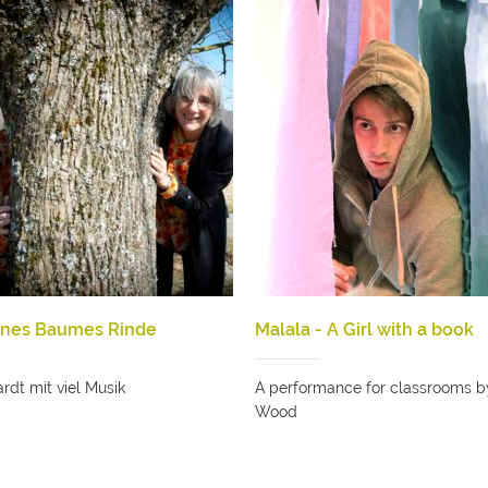
eines Baumes Rinde
Malala - A Girl with a book
rdt mit viel Musik
A performance for classrooms b
Wood