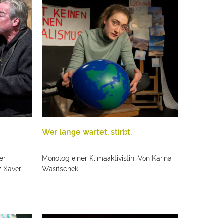
Wer lange wartet, stirbt.
er
Monolog einer Klimaaktivistin. Von Karina
z Xaver
Wasitschek.