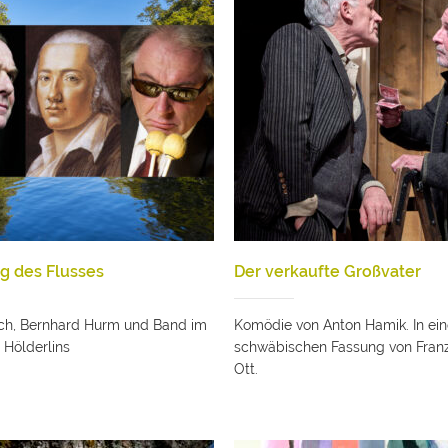
g des Flusses
Der verkaufte Großvater
sch, Bernhard Hurm und Band im
Komödie von Anton Hamik. In ein
Hölderlins
schwäbischen Fassung von Fran
Ott.