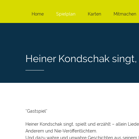
Home
Spielplan
Karten
Mitmachen
Heiner Kondschak singt, s
*Gastspiel*
Heiner Kondschak singt, spielt und erzählt – allein Lie
Anderem und Nie-Veröffentlichtem.
Und dazu wahre und unwahre Geschichten aus seinem Lebe