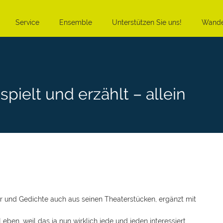
Service
Ensemble
Unterstützen Sie uns!
Wande
pielt und erzählt – allein
der und Gedichte auch aus seinen Theaterstücken, ergänzt mit
n, weil das ja nun wirklich jede und jeden interessiert.