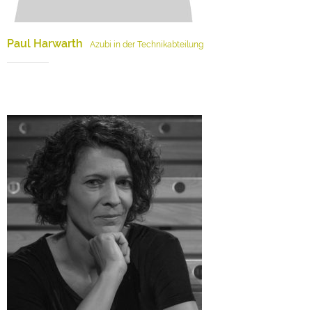
Paul Harwarth
Azubi in der Technikabteilung