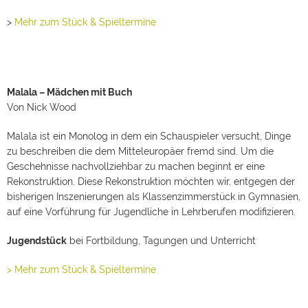
einladen? Oder das Stück
Malala
an Ihre
Schule?
>
Mehr zum Stück & Spieltermine
Gerne schicken wir Ihnen weitere Informationen zu!
Infos &
Terminvereinbarung:
Naemi Walter, Tel. 07126/ 92 93 94
oder
kbb@theater-lindenhof.de
Dramaturgische Begleitung:
Georg Kistner, Tel. 07126/ 92 93 27 oder
Malala – Mädchen mit Buch
dramaturgie@theater-lindenhof.de
[/vc_column_text]
[vc_column_text text_align="left"]Gefördert
Von Nick Wood
im Sonderprogramm „Gesellschaftlicher Zusammenhalt –
Förderung von künstlerischen und kulturellen Projekten“ des
Malala ist ein Monolog in dem ein Schauspieler versucht, Dinge
Ministeriums für Wissenschaft, Forschung und Kunst
Baden-Württemberg.
zu beschreiben die dem Mitteleuropäer fremd sind. Um die
Geschehnisse nachvollziehbar zu machen beginnt er eine
Rekonstruktion. Diese Rekonstruktion möchten wir, entgegen der
bisherigen Inszenierungen als Klassenzimmerstück in Gymnasien,
auf eine Vorführung für Jugendliche in Lehrberufen modifizieren.
Jugendstück
bei Fortbildung, Tagungen und Unterricht
[/vc_column_text][/vc_column][/vc_row][vc_row][vc_column
> Mehr zum Stück & Spieltermine
width="1/1"][/vc_column][/vc_row]