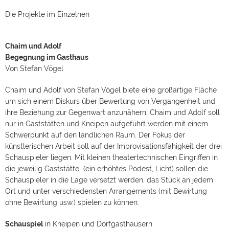
Um die Geschehnisse nachvollziehbar zu machen beginnt er
eine Rekonstruktion. Diese Rekonstruktion möchten wir,
Die Projekte im Einzelnen
entgegen der bisherigen Inszenierungen als
Klassenzimmerstück in Gymnasien, auf eine Vorführung für
Jugendliche in Lehrberufen modifizieren.
Jugendstück
bei
Fortbildung, Tagungen und Unterricht
> Mehr zum Stück &
Chaim und Adolf
Spieltermine
[/vc_column_text][post_images crop="yes"
Begegnung im Gasthaus
lightbox="yes"][/vc_column][vc_column width="1/3"]
[vc_column_text text_align="left"]
Eiwandfrei Manfred
Von Stefan Vögel
Einlassungen eines Aussteigers
Von Stefan Hallmayer
Manfred Bogenschütz ist Aussteiger mit schwäbischen
Chaim und Adolf von Stefan Vögel biete eine großartige Fläche
Unternehmergenen. Er lässt sich nichts sagen. Aktuell
betreibt er eine Strandbar auf Jamaika. Dort liest er täglich
um sich einem Diskurs über Bewertung von Vergangenheit und
die Bildzeitung und die Süddeutsche. Er hat einen
ihre Beziehung zur Gegenwart anzunähern. Chaim und Adolf soll
besonderen Blick auf Deutschland. Als feuriger
nur in Gaststätten und Kneipen aufgeführt werden mit einem
Verfassungspatriot schimpft er über hilflose
Leitkulturdebatten und verweist auf das Grundgesetz das
Schwerpunkt auf den ländlichen Raum. Der Fokus der
halt niemand kennt. Die Performance besteht aus einem
künstlerischen Arbeit soll auf der Improvisationsfähigkeit der drei
Kern zu den Themen Demokratie, Grundgesetz, Leitkultur. Je
Schauspieler liegen. Mit kleinen theatertechnischen Eingriffen in
nachdem wann und wo Manfred Bogenschütz auftritt,
erlaubt die Konstruktion aktuelle und lokale Bezüge
die jeweilig Gaststätte (ein erhöhtes Podest, Licht) sollen die
aufzugreifen.
Kabarett
bei Jubiläen, Empfängen,
Schauspieler in die Lage versetzt werden, das Stück an jedem
Firmenfesten und auf dem freien Markt[/vc_column_text]
[/vc_column][/vc_row][vc_row][vc_column width="1/1"]
Ort und unter verschiedensten Arrangements (mit Bewirtung
[vc_column_text text_align="left"]
ohne Bewirtung usw.) spielen zu können.
Sie möchten
Chaim & Adolf
in Ihr Gasthaus
Schauspiel
in Kneipen und Dorfgasthäusern