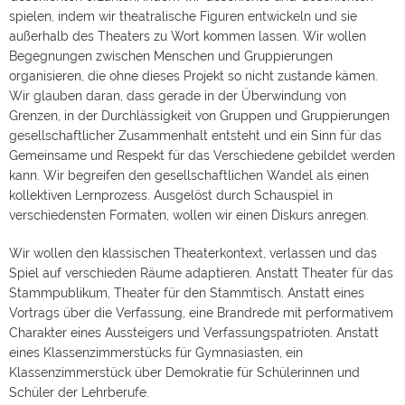
Theater für das Stammpublikum, Theater für den
spielen, indem wir theatralische Figuren entwickeln und sie
Stammtisch. Anstatt eines Vortrags über die Verfassung,
eine Brandrede mit performativem Charakter eines
außerhalb des Theaters zu Wort kommen lassen. Wir wollen
Aussteigers und Verfassungspatrioten. Anstatt eines
Begegnungen zwischen Menschen und Gruppierungen
Klassenzimmerstücks für Gymnasiasten, ein
organisieren, die ohne dieses Projekt so nicht zustande kämen.
Klassenzimmerstück über Demokratie für Schülerinnen und
Schüler der Lehrberufe. Die Projekte im
Wir glauben daran, dass gerade in der Überwindung von
Einzelnen[/vc_column_text][/vc_column][/vc_row][vc_row]
Grenzen, in der Durchlässigkeit von Gruppen und Gruppierungen
[vc_column width="1/3"][vc_column_text
text_align="left"]
Chaim und Adolf
Begegnung im Gasthaus
gesellschaftlicher Zusammenhalt entsteht und ein Sinn für das
Von Stefan Vögel Chaim und Adolf von Stefan Vögel biete
Gemeinsame und Respekt für das Verschiedene gebildet werden
eine großartige Fläche um sich einem Diskurs über
kann. Wir begreifen den gesellschaftlichen Wandel als einen
Bewertung von Vergangenheit und ihre Beziehung zur
Gegenwart anzunähern. Chaim und Adolf soll nur in
kollektiven Lernprozess. Ausgelöst durch Schauspiel in
Gaststätten und Kneipen aufgeführt werden mit einem
verschiedensten Formaten, wollen wir einen Diskurs anregen.
Schwerpunkt auf den ländlichen Raum. Der Fokus der
künstlerischen Arbeit soll auf der Improvisationsfähigkeit der
drei Schauspieler liegen. Mit kleinen theatertechnischen
Wir wollen den klassischen Theaterkontext, verlassen und das
Eingriffen in die jeweilig Gaststätte (ein erhöhtes Podest,
Spiel auf verschieden Räume adaptieren. Anstatt Theater für das
Licht) sollen die Schauspieler in die Lage versetzt werden,
Stammpublikum, Theater für den Stammtisch. Anstatt eines
das Stück an jedem Ort und unter verschiedensten
Arrangements (mit Bewirtung ohne Bewirtung usw.) spielen
Vortrags über die Verfassung, eine Brandrede mit performativem
zu können.
Schauspiel
in Kneipen und Dorfgasthäusern >
Charakter eines Aussteigers und Verfassungspatrioten. Anstatt
Mehr zum Stück & Spieltermine
[/vc_column_text]
[/vc_column][vc_column width="1/3"][vc_column_text
eines Klassenzimmerstücks für Gymnasiasten, ein
text_align="left"]
Malala - Mädchen mit Buch
Von Nick Wood
Klassenzimmerstück über Demokratie für Schülerinnen und
Malala ist ein Monolog in dem ein Schauspieler versucht,
Schüler der Lehrberufe.
Dinge zu beschreiben die dem Mitteleuropäer fremd sind.