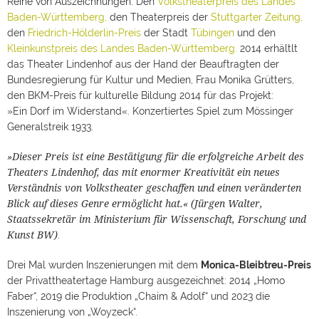
Reihe von Auszeichnungen: Den
Volkstheaterpreis des Landes
Baden-
Württemberg,
den Theaterpreis der
Stuttgarter Zeitung,
den
Friedrich-Hölderlin-Preis
der Stadt
Tübingen
und den
Kleinkunstpreis des Landes Baden-Württemberg.
2014 erhältlt
das Theater Lindenhof aus der Hand der Beauftragten der
Bundesregierung für Kultur und Medien, Frau Monika Grütters,
den BKM-Preis für kulturelle Bildung 2014 für das Projekt:
»Ein Dorf im Widerstand«. Konzertiertes Spiel zum Mössinger
Generalstreik 1933.
»Dieser Preis ist eine Bestätigung für die erfolgreiche Arbeit des
Theaters Lindenhof, das mit enormer Kreativität ein neues
Verständnis von Volkstheater geschaffen und einen veränderten
Blick auf dieses Genre ermöglicht hat.« (Jürgen Walter,
Staatssekretär im Ministerium für Wissenschaft, Forschung und
Kunst BW)
.
Drei Mal wurden Inszenierungen mit dem
Monica-Bleibtreu-Preis
der Privattheatertage Hamburg ausgezeichnet: 2014 „Homo
Faber“, 2019 die Produktion „Chaim & Adolf“ und 2023 die
Inszenierung von „Woyzeck“.