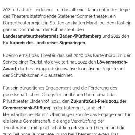
2021 erhält der Lindenhof für das alle vier Jahre unter der Regie
des Theaters stattfindende Stettener Sommertheater, ein
Bürgertheaterprojekt in Stetten am kalten Markt, bei dem fast ein
ganzes Dorf mit auf der Bühne steht, den
Landesamateurtheaterpreis Baden-Württemberg
und 2022 den
K
ulturpreis des Landkreises Sigmaringen.
Ebenso erhält das Theater, das seit 2020 das Kartenbüro um den
Service einer Touristinfo erweitert hat, 2022 den
Löwenmensch-
Award
, der herausragende innovative touristische Projekte auf
der Schwäbischen Alb auszeichnet.
Für sein bürgerliches Engagement und die Förderung des
gesellschaftlichen Dialogs im ländlichen Raum erhält das
Privattheater Lindenhof 2024 den
ZukunftsGut-Preis 2024 der
Commerzbank-Stiftung
in der Kategorie „Ländlich-
kleinstädtischer Raum“. Überzeugen konnte das Engagement für
die lokale Gemeinschaft, die enge Verknüpfung der
Theaterarbeit mit gesellschaftlich relevanten Themen und die
zum Teil hohe Bürgerbeteiligung bei Theaterprojekten. Das