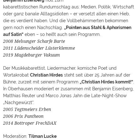
Benjamin Eisenberg
holt zum
kabarettistischen Rundumschlag aus: Medien, Politik, Wirtschaft
oder ganz banale Alltagsidioten – er versetzt allen einen Hieb,
die es verdient haben. Und die Vollbehämmerten bekommen
gern noch einen Nachschlag.
„Pointen aus Stahl & Aphorismen
auf Satin“
eben – so heißt auch sein Programm.
2008 Melsunger Scharfe Barte
2011 Lüdenscheider Lüsterklemme
2019 Magdeburger Vakuum
Der Musikkabarettist, Liedermacher, komische Poet und
Wortakrobat
Christian Hirdes
steht seit über 25 Jahren auf der
Bühne, zurzeit mit seinem Programm
„Christian Hirdes kommt!“
.
In Oberhausen moderiert er zusammen mit Benjamin Eisenberg,
Matthias Reuter und Marco Jonas Jahn die Late-Night-Show
„Nachgewürzt“.
2005 Tegtmeiers Erben
2006 Prix Pantheon
2014 Bottroper FrechDAX
Moderation:
Tilman Lucke