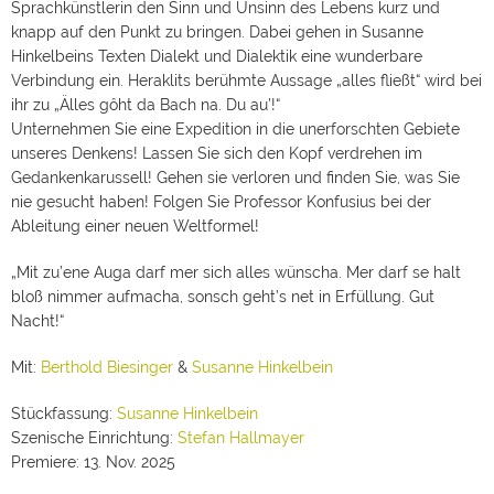
Sprachkünstlerin den Sinn und Unsinn des Lebens kurz und
knapp auf den Punkt zu bringen. Dabei gehen in Susanne
Hinkelbeins Texten Dialekt und Dialektik eine wunderbare
Verbindung ein. Heraklits berühmte Aussage „alles fließt“ wird bei
ihr zu „Älles gôht da Bach na. Du au’!“
Unternehmen Sie eine Expedition in die unerforschten Gebiete
unseres Denkens! Lassen Sie sich den Kopf verdrehen im
Gedankenkarussell! Gehen sie verloren und finden Sie, was Sie
nie gesucht haben! Folgen Sie Professor Konfusius bei der
Ableitung einer neuen Weltformel!
„Mit zu’ene Auga darf mer sich alles wünscha. Mer darf se halt
bloß nimmer aufmacha, sonsch geht’s net in Erfüllung. Gut
Nacht!“
Mit:
Berthold Biesinger
&
Susanne Hinkelbein
Stückfassung:
Susanne Hinkelbein
Szenische Einrichtung:
Stefan Hallmayer
Premiere: 13. Nov. 2025