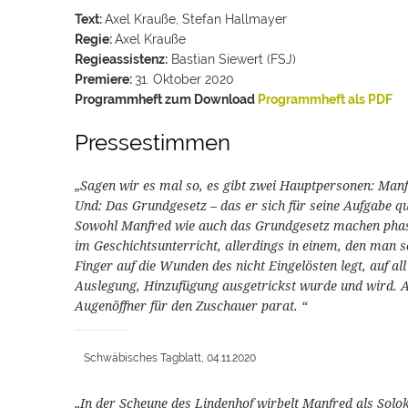
Text:
Axel Krauße, Stefan Hallmayer
Regie:
Axel Krauße
Regieassistenz:
Bastian Siewert (FSJ)
Premiere:
31. Oktober 2020
Programmheft zum Download
Programmheft als PDF
Pressestimmen
„Sagen wir es mal so, es gibt zwei Hauptpersonen: Man
Und: Das Grundgesetz – das er sich für seine Aufgabe qu
Sowohl Manfred wie auch das Grundgesetz machen phas
im Geschichtsunterricht, allerdings in einem, den man s
Finger auf die Wunden des nicht Eingelösten legt, auf al
Auslegung, Hinzufügung ausgetrickst wurde und wird. Ax
Augenöffner für den Zuschauer parat. “
Schwäbisches Tagblatt, 04.11.2020
„In der Scheune des Lindenhof wirbelt Manfred als Sol