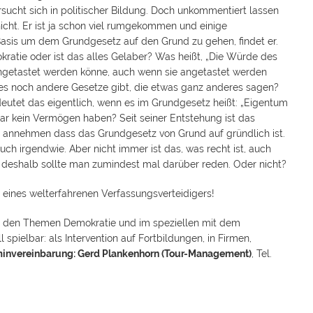
sucht sich in politischer Bildung. Doch unkommentiert lassen
 nicht. Er ist ja schon viel rumgekommen und einige
asis um dem Grundgesetz auf den Grund zu gehen, findet er.
ratie oder ist das alles Gelaber? Was heißt, „Die Würde des
t angetastet werden könne, auch wenn sie angetastet werden
es noch andere Gesetze gibt, die etwas ganz anderes sagen?
eutet das eigentlich, wenn es im Grundgesetz heißt: „Eigentum
ar kein Vermögen haben? Seit seiner Entstehung ist das
annehmen dass das Grundgesetz von Grund auf gründlich ist.
uch irgendwie. Aber nicht immer ist das, was recht ist, auch
d deshalb sollte man zumindest mal darüber reden. Oder nicht?
r eines welterfahrenen Verfassungsverteidigers!
mit den Themen Demokratie und im speziellen mit dem
 spielbar: als Intervention auf Fortbildungen, in Firmen,
rminvereinbarung: Gerd Plankenhorn (Tour-Management)
, Tel.