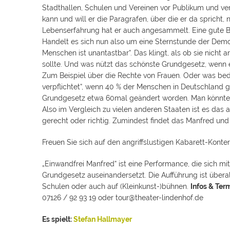
Stadthallen, Schulen und Vereinen vor Publikum und ver
kann und will er die Paragrafen, über die er da spricht,
Lebenserfahrung hat er auch angesammelt. Eine gute B
Handelt es sich nun also um eine Sternstunde der Demok
Menschen ist unantastbar“. Das klingt, als ob sie nich
sollte. Und was nützt das schönste Grundgesetz, wenn 
Zum Beispiel über die Rechte von Frauen. Oder was bed
verpflichtet“, wenn 40 % der Menschen in Deutschland g
Grundgesetz etwa 60mal geändert worden. Man könnte 
Also im Vergleich zu vielen anderen Staaten ist es das a
gerecht oder richtig. Zumindest findet das Manfred un
Freuen Sie sich auf den angriffslustigen Kabarett-Konte
„Einwandfrei Manfred“ ist eine Performance, die sich 
Grundgesetz auseinandersetzt. Die Aufführung ist überall
Schulen oder auch auf (Kleinkunst-)bühnen.
Infos & Te
07126 / 92 93 19 oder tour@theater-lindenhof.de
Es spielt:
Stefan Hallmayer