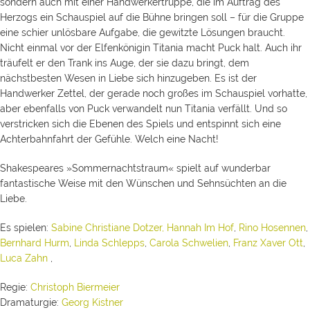
sondern auch mit einer Handwerkertruppe, die im Auftrag des
Herzogs ein Schauspiel auf die Bühne bringen soll – für die Gruppe
eine schier unlösbare Aufgabe, die gewitzte Lösungen braucht.
Nicht einmal vor der Elfenkönigin Titania macht Puck halt. Auch ihr
träufelt er den Trank ins Auge, der sie dazu bringt, dem
nächstbesten Wesen in Liebe sich hinzugeben. Es ist der
Handwerker Zettel, der gerade noch großes im Schauspiel vorhatte,
aber ebenfalls von Puck verwandelt nun Titania verfällt. Und so
verstricken sich die Ebenen des Spiels und entspinnt sich eine
Achterbahnfahrt der Gefühle. Welch eine Nacht!
Shakespeares »Sommernachtstraum« spielt auf wunderbar
fantastische Weise mit den Wünschen und Sehnsüchten an die
Liebe.
Es spielen:
Sabine Christiane Dotzer,
Hannah Im Hof
,
Rino Hosennen
,
Bernhard Hurm
,
Linda Schlepps
,
Carola Schwelien
,
Franz Xaver Ott
,
Luca Zahn
,
Regie:
Christoph Biermeier
Dramaturgie:
Georg Kistner