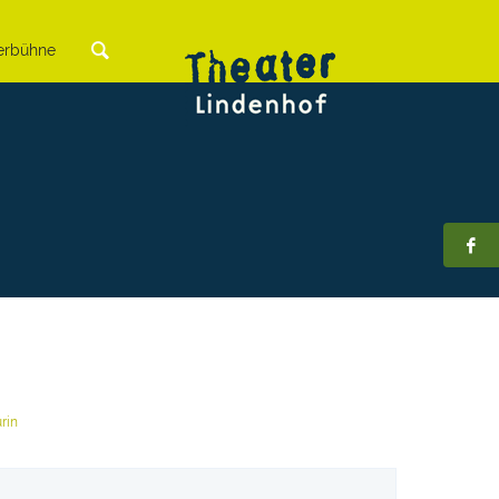
rbühne
rin