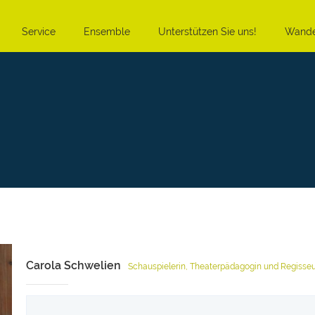
Service
Ensemble
Unterstützen Sie uns!
Wande
Carola Schwelien
Schauspielerin, Theaterpädagogin und Regisseu