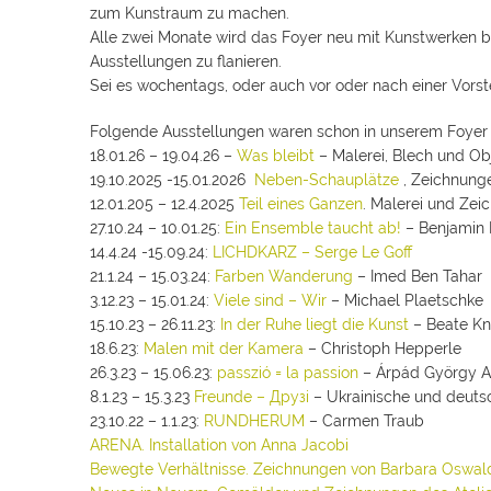
zum Kunstraum zu machen.
Alle zwei Monate wird das Foyer neu mit Kunstwerken b
Ausstellungen zu flanieren.
Sei es wochentags, oder auch vor oder nach einer Vorst
Folgende Ausstellungen waren schon in unserem Foyer 
18.01.26 – 19.04.26 –
Was bleibt
– Malerei, Blech und Ob
19.10.2025 -15.01.2026
Neben-Schauplätze
, Zeichnung
12.01.205 – 12.4.2025
Teil eines Ganzen
. Malerei und Ze
27.10.24 – 10.01.25:
Ein Ensemble taucht ab!
– Benjamin 
14.4.24 -15.09.24:
LICHDKARZ – Serge Le Goff
21.1.24 – 15.03.24:
Farben Wanderung
– Imed Ben Tahar
3.12.23 – 15.01.24:
Viele sind – Wir
– Michael Plaetschke
15.10.23 – 26.11.23:
In der Ruhe liegt die Kunst
– Beate Kn
18.6.23:
Malen mit der Kamera
– Christoph Hepperle
26.3.23 – 15.06.23:
passzió = la passion
– Árpád György A
8.1.23 – 15.3.23
Freunde – Друзі
– Ukrainische und deutsc
23.10.22 – 1.1.23:
RUNDHERUM
– Carmen Traub
ARENA. Installation von Anna Jacobi
Bewegte Verhältnisse. Zeichnungen von Barbara Oswal