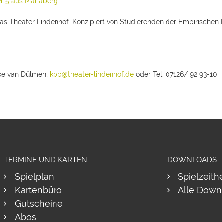
r 5 aus Mariaberg
 das Theater Lindenhof. Konzipiert von Studierenden der Empirischen
rike van Dülmen,
kbb@theater-lindenhof.de
oder Tel. 07126/ 92 93-10
TERMINE UND KARTEN
DOWNLOADS
Spielplan
Spielzeith
Kartenbüro
Alle Down
Gutscheine
Abos