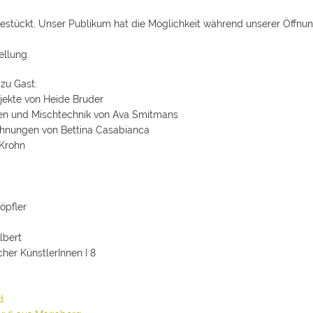
estückt. Unser Publikum hat die Möglichkeit während unserer Öffnun
ellung.
zu Gast:
jekte von Heide Bruder
en und Mischtechnik von Ava Smitmans
ichnungen von Bettina Casabianca
Krohn
öpfler
lbert
her KünstlerInnen I 8
d