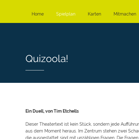
Home
Spielplan
Karten
Mitmachen
Quizoola!
Ein Duell, von Tim Etchells
Dieser Theatertext ist kein Stück, sondern jede Aufführu
aus dem Moment heraus. Im Zentrum stehen zwei Schau
die ausgestattet sind mit unzähligen Fragen. Die Fragen 