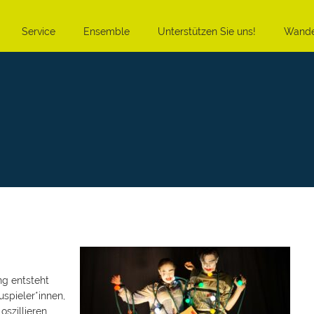
Service
Ensemble
Unterstützen Sie uns!
Wande
ng entsteht
spieler*innen,
oszillieren