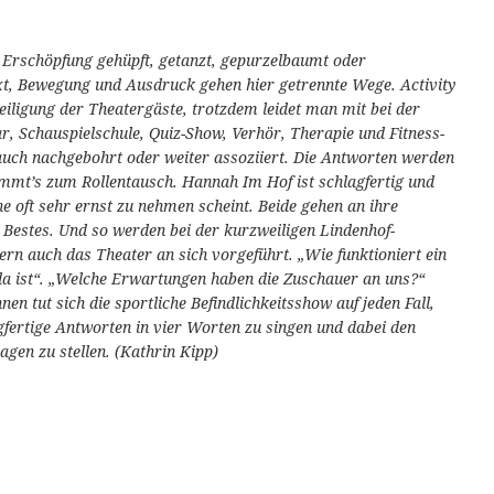
 Erschöpfung gehüpft, getanzt, gepurzelbaumt oder
xt, Bewegung und Ausdruck gehen hier getrennte Wege. Activity
eiligung der Theatergäste, trotzdem leidet man mit bei der
, Schauspielschule, Quiz-Show, Verhör, Therapie und Fitness-
 auch nachgebohrt oder weiter assoziiert. Die Antworten werden
mmt’s zum Rollentausch. Hannah Im Hof ist schlagfertig und
e oft sehr ernst zu nehmen scheint. Beide gehen an ihre
Bestes. Und so werden bei der kurzweiligen Lindenhof-
rn auch das Theater an sich vorgeführt. „Wie funktioniert ein
 ist“. „Welche Erwartungen haben die Zuschauer an uns?“
en tut sich die sportliche Befindlichkeitsshow auf jeden Fall,
agfertige Antworten in vier Worten zu singen und dabei den
gen zu stellen. (Kathrin Kipp)