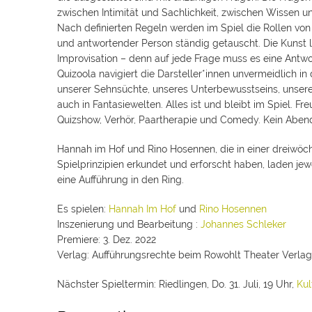
zwischen Intimität und Sachlichkeit, zwischen Wissen u
Nach definierten Regeln werden im Spiel die Rollen von
und antwortender Person ständig getauscht. Die Kunst li
Improvisation – denn auf jede Frage muss es eine Antwo
Quizoola navigiert die Darsteller*innen unvermeidlich in
unserer Sehnsüchte, unseres Unterbewusstseins, unsere
auch in Fantasiewelten. Alles ist und bleibt im Spiel. 
Quizshow, Verhör, Paartherapie und Comedy. Kein Aben
Hannah im Hof und Rino Hosennen, die in einer dreiwöc
Spielprinzipien erkundet und erforscht haben, laden je
eine Aufführung in den Ring.
Es spielen:
Hannah Im Hof
und
Rino Hosennen
Inszenierung und Bearbeitung :
Johannes Schleker
Premiere: 3. Dez. 2022
Verlag: Aufführungsrechte beim Rowohlt Theater Verla
Nächster Spieltermin: Riedlingen, Do. 31. Juli, 19 Uhr,
Kul