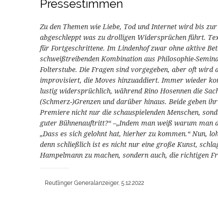
Pressestimmen
Zu den Themen wie Liebe, Tod und Internet wird bis zur
abgeschleppt was zu drolligen Widersprüchen führt. Te
für Fortgeschrittene. Im Lindenhof zwar ohne aktive Bet
schweißtreibenden Kombination aus Philosophie-Seminar
Folterstube. Die Fragen sind vorgegeben, aber oft wird
improvisiert, die Moves hinzuaddiert. Immer wieder ko
lustig widersprüchlich, während Rino Hosennen die Sach
(Schmerz-)Grenzen und darüber hinaus. Beide geben ihr 
Premiere nicht nur die schauspielenden Menschen, sonde
guter Bühnenauftritt?“ –„Indem man weiß warum man da
„Dass es sich gelohnt hat, hierher zu kommen.“ Nun, lohn
denn schließlich ist es nicht nur eine große Kunst, schl
Hampelmann zu machen, sondern auch, die richtigen Fra
Reutlinger Generalanzeiger, 5.12.2022