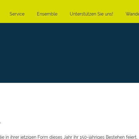
Service
Ensemble
Unterstützen Sie uns!
Wande
f
in ihrer jetzigen Form dieses Jahr ihr 150-jähriges Bestehen feiert,