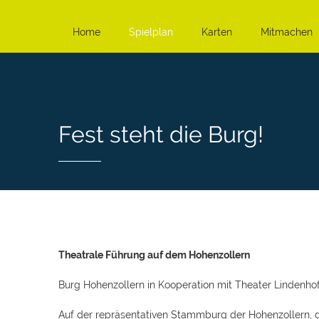
Home
Spielplan
Karten
Mitmachen
Fest steht die Burg!
Theatrale Führung auf dem Hohenzollern
Burg Hohenzollern in Kooperation mit Theater Lindenho
Auf der repräsentativen Stammburg der Hohenzollern, die 