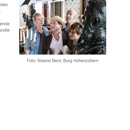
dies
,
rende
Große
Foto: Roland Beck, Burg Hohenzollern