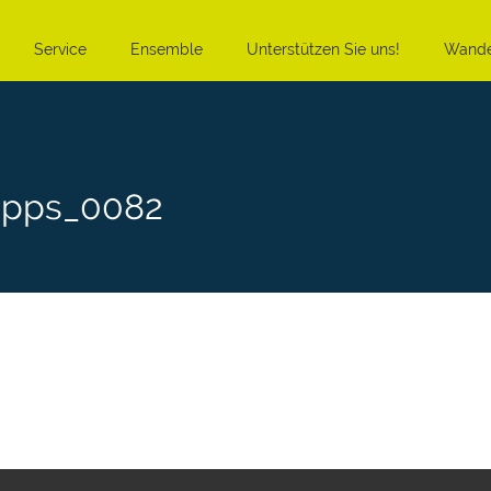
Service
Ensemble
Unterstützen Sie uns!
Wande
epps_0082