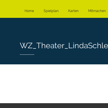
Home
Spielplan
Karten
Mitmachen
WZ_Theater_LindaSchl