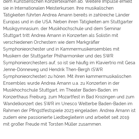
dem Künstlerischen Konzertexamen ab. Weitere Impulse erhielt
sie in Internationalen Meisterkursen. Ihre musikalischen
Tätigkeiten führten Andrea Amann bereits in zahlreiche Länder
Europas und in die USA. Neben ihren Tätigkeiten am Stuttgarter
Musikgymnasium, der Musikhochschule und dem Seminar
Stuttgart tritt Andrea Amann in Konzerten als Solistin mit
verschiedenen Orchestern wie dem Markgräfler
Symphonieorchester und in Kammermusikensembles mit
Musikern der Stuttgarter Philharmoniker und des SWR
Symphonieorchesters auf, so ist sie häufig im Klaviertrio mit Gesa
Jenne-Dönneweg und Hendrik Then-Bergh (SWR
Symphonieorchester) zu hören. Mit ihren kammermusikalischen
Ensembles wurde Andrea Amann u.a. zu Konzerten in der
Musikhochschule Stuttgart, im Theater Baden-Baden, im
Konzerthaus Freiburg, zum Mozartfest in Bad Krozingen und zum
Wandelkonzert des SWR im Unesco Welterbe Baden-Baden im
Rahmen der Pfingstfestspiele 2023 eingeladen. Andrea Amann ist
zudem eine passionierte Liedbegleiterin und arbeitet seit 2019
mit großer Freude mit Torsten Müller zusammen.