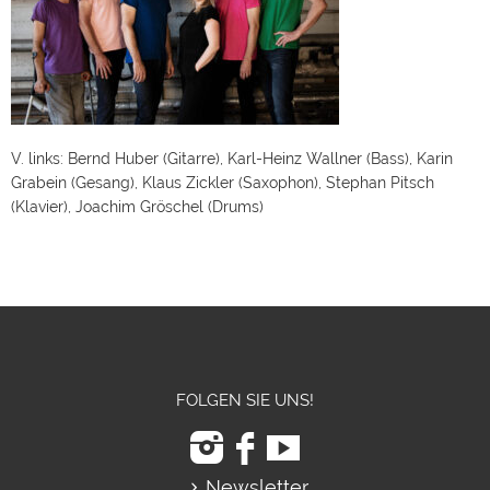
V. links: Bernd Huber (Gitarre), Karl-Heinz Wallner (Bass), Karin
Grabein (Gesang), Klaus Zickler (Saxophon), Stephan Pitsch
(Klavier), Joachim Gröschel (Drums)
FOLGEN SIE UNS!
Newsletter