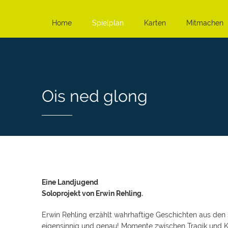
Home
Spielplan
Karten
Mitmachen
Ois ned glong
Eine Landjugend
Soloprojekt von Erwin Rehling.
Erwin Rehling erzählt wahrhaftige Geschichten aus den s
eigensinnig und genau! Momente zwischen Tragik und Kom