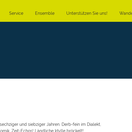
Service
Ensemble
Unterstützen Sie uns!
Wande
echziger und siebziger Jahren. Derb-fein im Dialekt,
ik. Zeit-Echos! Ländliche Idylle bröckelt!