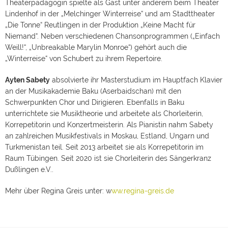
Theaterpädagogin spielte als Gast unter anderem beim Theater
Lindenhof in der „Melchinger Winterreise“ und am Stadttheater
„Die Tonne“ Reutlingen in der Produktion „Keine Macht für
Niemand“. Neben verschiedenen Chansonprogrammen („Einfach
Weill!“, „Unbreakable Marylin Monroe“) gehört auch die
„Winterreise“ von Schubert zu ihrem Repertoire.
Ayten Sabety
absolvierte ihr Masterstudium im Hauptfach Klavier
an der Musikakademie Baku (Aserbaidschan) mit den
Schwerpunkten Chor und Dirigieren. Ebenfalls in Baku
unterrichtete sie Musiktheorie und arbeitete als Chorleiterin,
Korrepetitorin und Konzertmeisterin. Als Pianistin nahm Sabety
an zahlreichen Musikfestivals in Moskau, Estland, Ungarn und
Turkmenistan teil. Seit 2013 arbeitet sie als Korrepetitorin im
Raum Tübingen. Seit 2020 ist sie Chorleiterin des Sängerkranz
Dußlingen e.V..
Mehr über Regina Greis unter: w
ww.regina-greis.de