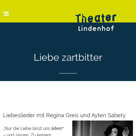
Liebe zartbitter
Liebeslieder mit Regina Greis und Ayten Sabety
leben“
„Nur die Liebe lässt uns
– und singen. Zu keinem