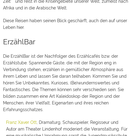
Zeit‘ und reist in die Krisengebiete unserer Welt, zumeist nach
Afrika und in die Arabische Welt.
Diese Reisen haben seinen Blick geschärft, auch den auf unser
Leben hier.
ErzählBar
Die ErzählBar ist der Nachfolger des Erzählcafés bzw. der
Erzählstube. Spannende Gäste, die mit der Region eng in
Verbindung stehen, erzählen in gemütlicher Atmosphäre aus
ihrem Leben und lassen Sie daran teilhaben. Kommen Sie und
hören Sie Unbekanntes, Kurioses, (Be)wundernswertes und
Fantastisches. Die Themen können sehr verschieden sein. Sie
bilden zusammen eine Art Kaleidoskop der Region und der
Menschen, ihrer Vielfalt, Eigenarten und ihres reichen
Erfahrungsschatzes.
Franz Xaver Ott
, Dramaturg, Schauspieler, Regisseur und
Autor am Theater Lindenhof moderiert die Veranstaltung. Für
eine musikalische Umrahmung sorgt die Jugendmusikschule