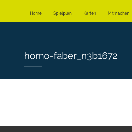
Home
Spielplan
Karten
Mitmachen
homo-faber_n3b1672