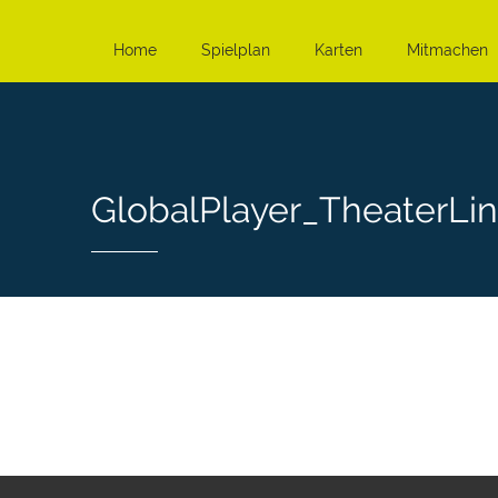
Home
Spielplan
Karten
Mitmachen
GlobalPlayer_TheaterLi