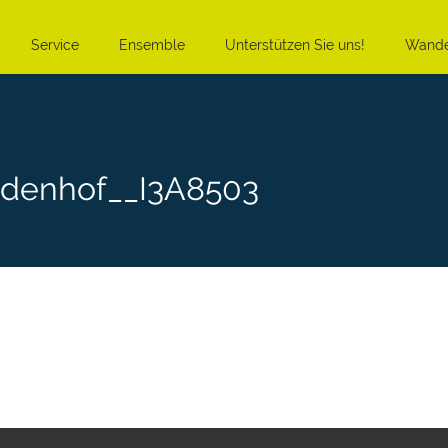
Service
Ensemble
Unterstützen Sie uns!
Wande
ndenhof__I3A8503