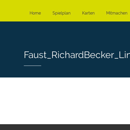
Home
Spielplan
Karten
Mitmachen
Faust_RichardBecker_Li