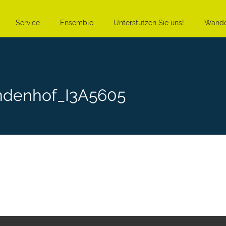
Service
Ensemble
Unterstützen Sie uns!
Wande
ndenhof_I3A5605