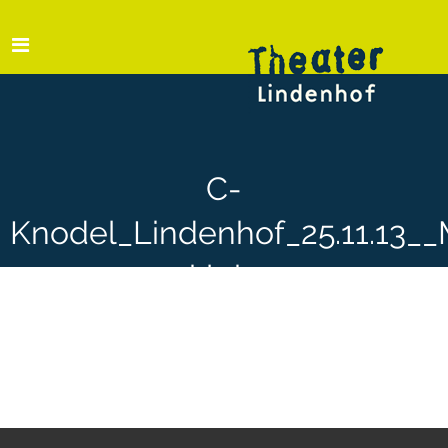
C-
Knodel_Lindenhof_25.11.13_
klein