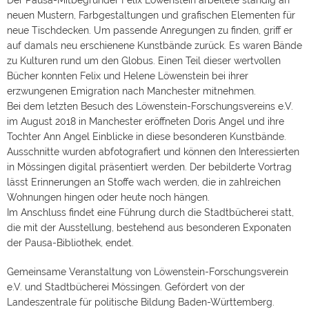
Der Pausa-Mitbegründer Felix Löwenstein arbeitete ständig an
neuen Mustern, Farbgestaltungen und grafischen Elementen für
neue Tischdecken. Um passende Anregungen zu finden, griff er
auf damals neu erschienene Kunstbände zurück. Es waren Bände
zu Kulturen rund um den Globus. Einen Teil dieser wertvollen
Bücher konnten Felix und Helene Löwenstein bei ihrer
erzwungenen Emigration nach Manchester mitnehmen.
Bei dem letzten Besuch des Löwenstein-Forschungsvereins e.V.
im August 2018 in Manchester eröffneten Doris Angel und ihre
Tochter Ann Angel Einblicke in diese besonderen Kunstbände.
Ausschnitte wurden abfotografiert und können den Interessierten
in Mössingen digital präsentiert werden. Der bebilderte Vortrag
lässt Erinnerungen an Stoffe wach werden, die in zahlreichen
Wohnungen hingen oder heute noch hängen.
Im Anschluss findet eine Führung durch die Stadtbücherei statt,
die mit der Ausstellung, bestehend aus besonderen Exponaten
der Pausa-Bibliothek, endet.
Gemeinsame Veranstaltung von Löwenstein-Forschungsverein
e.V. und Stadtbücherei Mössingen. Gefördert von der
Landeszentrale für politische Bildung Baden-Württemberg.