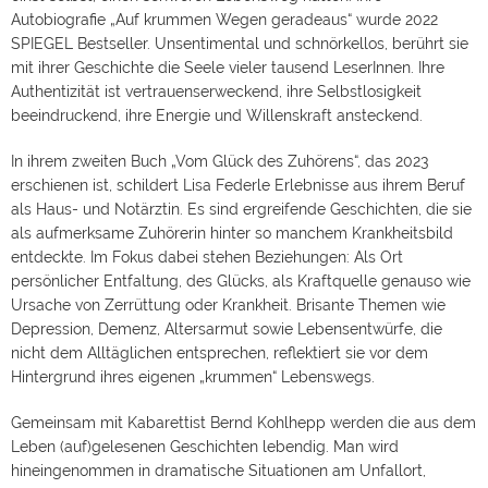
Autobiografie „Auf krummen Wegen geradeaus“ wurde 2022
SPIEGEL Bestseller. Unsentimental und schnörkellos, berührt sie
mit ihrer Geschichte die Seele vieler tausend LeserInnen. Ihre
Authentizität ist vertrauenserweckend, ihre Selbstlosigkeit
beeindruckend, ihre Energie und Willenskraft ansteckend.
In ihrem zweiten Buch „Vom Glück des Zuhörens“, das 2023
erschienen ist, schildert Lisa Federle Erlebnisse aus ihrem Beruf
als Haus- und Notärztin. Es sind ergreifende Geschichten, die sie
als aufmerksame Zuhörerin hinter so manchem Krankheitsbild
entdeckte. Im Fokus dabei stehen Beziehungen: Als Ort
persönlicher Entfaltung, des Glücks, als Kraftquelle genauso wie
Ursache von Zerrüttung oder Krankheit. Brisante Themen wie
Depression, Demenz, Altersarmut sowie Lebensentwürfe, die
nicht dem Alltäglichen entsprechen, reflektiert sie vor dem
Hintergrund ihres eigenen „krummen“ Lebenswegs.
Gemeinsam mit Kabarettist Bernd Kohlhepp werden die aus dem
Leben (auf)gelesenen Geschichten lebendig. Man wird
hineingenommen in dramatische Situationen am Unfallort,