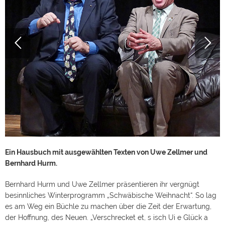
Ein Hausbuch mit ausgewählten Texten von Uwe Zellmer und
Bernhard Hurm.
Bernhard Hurm und Uwe Zellmer präsentieren ihr vergnügt
besinnliches Winterprogramm „Schwäbische Weihnacht“. So lag
es am Weg ein Büchle zu machen über die Zeit der Erwartung,
der Hoffnung, des Neuen. „Verschrecket et, s isch Ui e Glück a