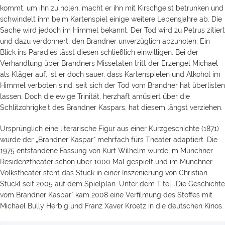
kommt, um ihn zu holen, macht er ihn mit Kirschgeist betrunken und
schwindelt ihm beim Kartenspiel einige weitere Lebensjahre ab. Die
Sache wird jedoch im Himmel bekannt. Der Tod wird zu Petrus zitiert
und dazu verdonnert, den Brandner unverzüglich abzuholen. Ein
Blick ins Paradies lässt diesen schließlich einwilligen. Bei der
Verhandlung über Brandners Missetaten tritt der Erzengel Michael
als Kläger auf, ist er doch sauer, dass Kartenspielen und Alkohol im
Himmel verboten sind, seit sich der Tod vom Brandner hat überlisten
lassen. Doch die ewige Trinität, herzhaft amüsiert über die
Schlitzohrigkeit des Brandner Kaspars, hat diesem längst verziehen.
Ursprünglich eine literarische Figur aus einer Kurzgeschichte (1871)
wurde der „Brandner Kaspar“ mehrfach fürs Theater adaptiert. Die
1975 entstandene Fassung von Kurt Wilhelm wurde im Münchner
Residenztheater schon über 1000 Mal gespielt und im Münchner
Volkstheater steht das Stück in einer Inszenierung von Christian
Stückl seit 2005 auf dem Spielplan. Unter dem Titel „Die Geschichte
vom Brandner Kaspar“ kam 2008 eine Verfilmung des Stoffes mit
Michael Bully Herbig und Franz Xaver Kroetz in die deutschen Kinos.