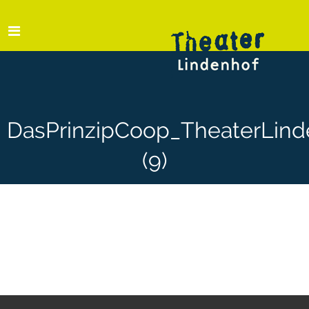
DasPrinzipCoop_TheaterLind
(9)