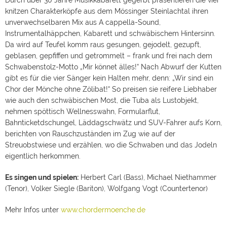
Durch über 30 Jahre Musikkabarett gegerbt präsentieren die vier
knitzen Charakterköpfe aus dem Mössinger Steinlachtal ihren
unverwechselbaren Mix aus A cappella-Sound,
Instrumentalhäppchen, Kabarett und schwäbischem Hintersinn.
Da wird auf Teufel komm raus gesungen, gejodelt, gezupft,
geblasen, gepfiffen und getrommelt – frank und frei nach dem
Schwabenstolz-Motto „Mir könnet älles!“ Nach Abwurf der Kutten
gibt es für die vier Sänger kein Halten mehr, denn: „Wir sind ein
Chor der Mönche ohne Zölibat!“ So preisen sie reifere Liebhaber
wie auch den schwäbischen Most, die Tuba als Lustobjekt,
nehmen spöttisch Wellnesswahn, Formularflut,
Bahnticketdschungel, Läddagschwätz und SUV-Fahrer aufs Korn,
berichten von Rauschzuständen im Zug wie auf der
Streuobstwiese und erzählen, wo die Schwaben und das Jodeln
eigentlich herkommen.
Es singen und spielen:
Herbert Carl (Bass), Michael Niethammer
(Tenor), Volker Siegle (Bariton), Wolfgang Vogt (Countertenor)
Mehr Infos unter
www.chordermoenche.de