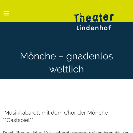
Mönche – gnadenlos
weltlich
Musikkabarett mit dem Chor der Mönche
**Gastspiel**