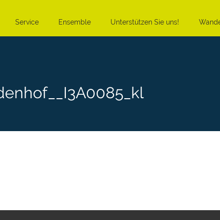
Service
Ensemble
Unterstützen Sie uns!
Wande
denhof__I3A0085_kl