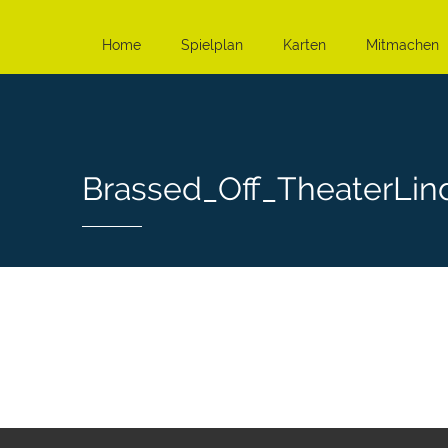
Home
Spielplan
Karten
Mitmachen
Brassed_Off_TheaterLin