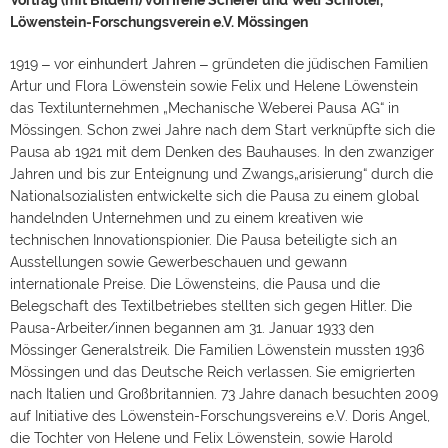
Vortrag (mit Bildern) von Irene Scherer und Welf Schröter,
Löwenstein-Forschungsverein e.V. Mössingen
1919 ‒ vor einhundert Jahren ‒ gründeten die jüdischen Familien
Artur und Flora Löwenstein sowie Felix und Helene Löwenstein
das Textilunternehmen „Mechanische Weberei Pausa AG“ in
Mössingen. Schon zwei Jahre nach dem Start verknüpfte sich die
Pausa ab 1921 mit dem Denken des Bauhauses. In den zwanziger
Jahren und bis zur Enteignung und Zwangs„arisierung“ durch die
Nationalsozialisten entwickelte sich die Pausa zu einem global
handelnden Unternehmen und zu einem kreativen wie
technischen Innovationspionier. Die Pausa beteiligte sich an
Ausstellungen sowie Gewerbeschauen und gewann
internationale Preise. Die Löwensteins, die Pausa und die
Belegschaft des Textilbetriebes stellten sich gegen Hitler. Die
Pausa-Arbeiter/innen begannen am 31. Januar 1933 den
Mössinger Generalstreik. Die Familien Löwenstein mussten 1936
Mössingen und das Deutsche Reich verlassen. Sie emigrierten
nach Italien und Großbritannien. 73 Jahre danach besuchten 2009
auf Initiative des Löwenstein-Forschungsvereins e.V. Doris Angel,
die Tochter von Helene und Felix Löwenstein, sowie Harold