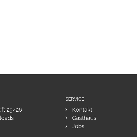
SERVICE
eft 25/26
Kontakt
loads
Gasthaus
Jobs