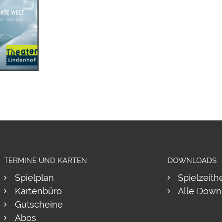
TERMINE UND KARTEN
DOWNLOADS
Spielplan
Spielzeith
Kartenbüro
Alle Down
Gutscheine
Abos