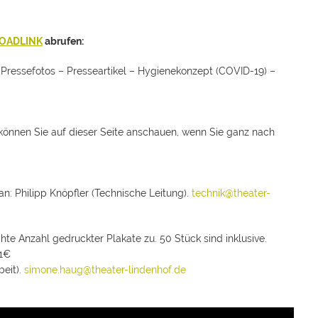
OADLINK
abrufen:
ressefotos – Presseartikel – Hygienekonzept (COVID-19) –
 können Sie auf dieser Seite anschauen, wenn Sie ganz nach
an: Philipp Knöpfler (Technische Leitung).
technik@theater-
e Anzahl gedruckter Plakate zu. 50 Stück sind inklusive.
 1€
beit).
simone.haug@theater-lindenhof.de