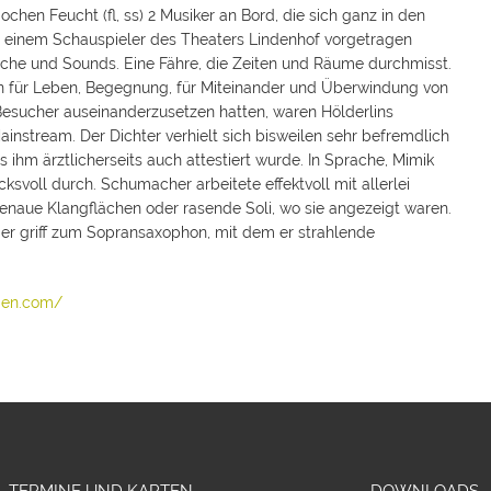
ochen Feucht (fl, ss) 2 Musiker an Bord, die sich ganz in den
m, einem Schauspieler des Theaters Lindenhof vorgetragen
ache und Sounds. Eine Fähre, die Zeiten und Räume durchmisst.
 für Leben, Begegnung, für Miteinander und Überwindung von
 Besucher auseinanderzusetzen hatten, waren Hölderlins
instream. Der Dichter verhielt sich bisweilen sehr befremdlich
 ihm ärztlicherseits auch attestiert wurde. In Sprache, Mimik
svoll durch. Schumacher arbeitete effektvoll mit allerlei
enaue Klangflächen oder rasende Soli, wo sie angezeigt waren.
der griff zum Sopransaxophon, mit dem er strahlende
gen.com/