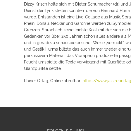
Dizzy Krisch holte sich mit Dieter Schumacher (dr) und J
Dienst der Lyrik stellen konnten, die von Bernhard Hur
wurde. Entstanden ist eine Live-Collage aus Musik, Spr
Rhein, Donau, Neckar und Garonne werden zu Symbolen
Grenzen. Sprachlich keine leichte Kost mit der sich die
Gedanken vor über 250 Jahren schon alles andere als Ma
und in geradezu schauspielerischer Weise „verrückt“, was
und Gestik Hurms blitzte das auch immer wieder eindruck
perkussivem Material, das Vibraphon produzierte passg
Feucht umspielte die Texte vorwiegend mit Querflöte o
Glanzpunkte setzte.
Rainer Ortag, Online abrufbar:
https://www.jazzreporta