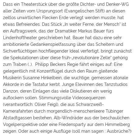
Dass ein Theaterstück über die größte Dichter- und Denker-WG
aller Zeiten vom Ursprungsort (Evangelischen Stift) an diesen
zeitlos unwirtlichen Flecken Erde verlegt werden musste, hat
etwas Befreiendes. Das Stück „In weiter Ferne, der Mensch“ ist
ein Auftragswerk, das der Dramatiker Markus Bauer fürs
Lindenhoftheater geschrieben hat. Bauer hat dazu eine sehr
ambitionierte Gedankenspielfassung über das Scheitern und
Sichverflüchtigen hochfliegender Ideal verfertigt, bringt zunächst
die Spekulationen über diese früh-„revolutionäre Zelle“ gehörig
zum Traben (…). Philipp Beckers Regie fährt einiges auf: Eine
gelegentlich mit Konzertflügel durch den Raum gleitende
Musikerin Susanne Hinkelbein, die wuchtige, gemessen atonale
Akkorde in die Tastatur kerbt. Junge Elevinnen des Tanzstudios
Danzon, deren Einlagen das viele Diskutieren ein wenig
auflockern sollen. Stimmungsvolle Videosequenzen
(verantwortlich: Oliver Feigl), die aus Schwarzweiß-
Kamerafahrten durch morgendlich-menschenleere Tübinger
Atstadtgassen bestehen, Alb-Windräder aus der beschaulichen
Vogelperspektive oder eine Friedensparty aur dem Himmelberg
zeigen. Oder auch einige Ausflüge (soll man sagen : Ausbrüche?)