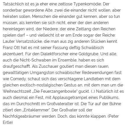
Tatsächlich ist es ja eher eine zeitlose Typenkomödie. Der
sonderbar gewordene Alte, zwei die einander nicht wollen, aber
heiraten sollen, Menschen die einander gut kennen, aber so tun
müssen, als kennten sie sich nicht, einer der den anderen
hereinlegen wird, der Niedere, der eine Zeitlang den Reichen
spielen darf – und vielleicht ist er am Ende sogar der Reiche:
Lauter Versatzstücke, die man aus zig anderen Stücken kennt.
Franz Ott hat es mit seiner Fassung deftig Schwäbisch
akzentuiert. Für den Dialektforscher eine Goldgrube. Und alle,
auch die Nicht-Schwaben im Ensemble, haben es sich
draufgeschafft. Als Zuschauer goutiert man diesen rauen,
gewalttätigen Umgangston schwäbischer Redewendungen fast
wie Comedy, schaut sich das verschlagene Landleben mit dem
gleichen exotisch-nostalgischen Gestus an, mit dem man um die
Weihnachtszeit „Die Feuerzangenbowle“ guckt. (…) Natürlich ist es
auch diesmal ein Fest, mit Applausgetrampel eines Publikums,
das im Durchschnitt im Großvateralter ist. Die Tür auf der Bühne
zitiert den „Entaklemmer“. Der Großvater soll der
Nachfolgeabräumer werden. Doch, das könnte klappen. (Peter
Ertle)