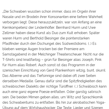
„Die Schwaben wussten schon immer, dass im Orgeln ihrer
Nasale und im Brodeln ihrer Konsonanten eine tiefere Wahrheit
verborgen liegt. Diese herauszukitzeln, war von Anfang an eine
Kernkompetenz der Lindenhöfler. Bernhard Hurm und Uwe
Zellmer haben diese Kunst als Duo zum Kult erhoben. Später
waren Hurm und Berthold Biesinger die pointenstarken
Pfadfinder durch den Dschungel des Südwestidioms. (..) Es
blieben wenige Augen trocken bei der Premiere am
Samstagabend in der Melchinger Theaterscheuer. Nicht nur die
T-Shirts sind knallfarbig – grün für Biesinger alias Joseph, Pink
für Hurm alias Robert. Auch sonst ist das Programm in der
szenischen Einrichtung von Gerd Plankenhorn witzig, bunt, skurril.
Das Alberne und das Tiefsinnige sind dabei oft zwei Seiten
derselben Medaille. Genau dafür sind die Spitzfindigkeiten des
schwäbischen Dialekts der richtige Türöffner. (…) Schwäbisch kann
auch eine ganz eigene Poesie entfalten. Oder garstig satirisch
sein. Die beiden Mimen geben alles, um Witz und Sprachkomik
des Schwabentums zu entfalten. Bis hin zur akrobatischen Yoga-
Übung auf dem Wirtshaushocker. Die Texte, Lieder und Szenen