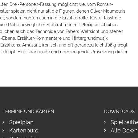
stellten Drei-Personen-Fassung möglichst viel vom Roman-
stler spielen nicht nur all die Figuren, denen Oliver Moumouris
t, sondern hüpfen auch in die Erzählerrolle. Küster lässt die
r eine Reihe beweglicher Stahlrahmen mit Plexiglasscheiben
dlichen auch das Technoide von Fabers Weltsicht und stehen
Video-Ebene, Erzähler-Kommentare und Hintergrundmusik
 Erzählens. Amüsant, ironisch und oft geradezu leichtfüßig wogt
sche kippt. Eine spannende und überzeugende Umsetzung dieser
TERMINE UND KARTEN
DOWNLOADS
Spielplan
Spielzeith
Kartenbüro
Alle Down