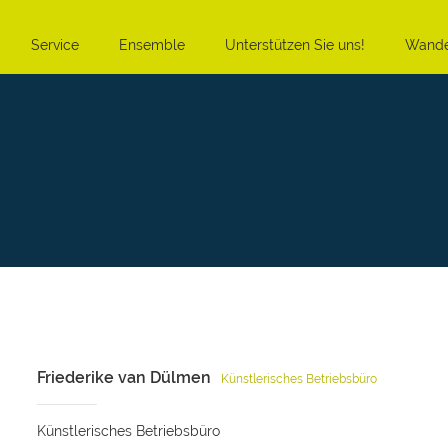
Service
Ensemble
Unterstützen Sie uns!
Wande
Friederike van Dülmen
Künstlerisches Betriebsbüro
Künstlerisches Betriebsbüro