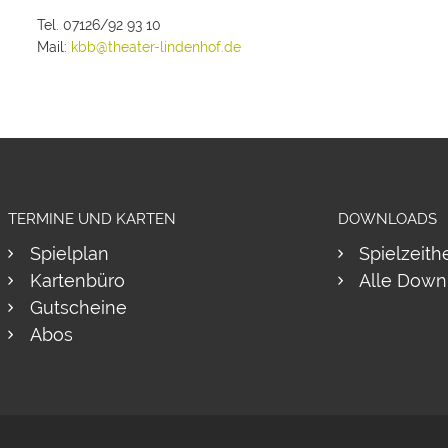
Tel. 07126/92 93 10
Mail:
kbb@theater-lindenhof.de
TERMINE UND KARTEN
DOWNLOADS
Spielplan
Spielzeith
Kartenbüro
Alle Down
Gutscheine
Abos