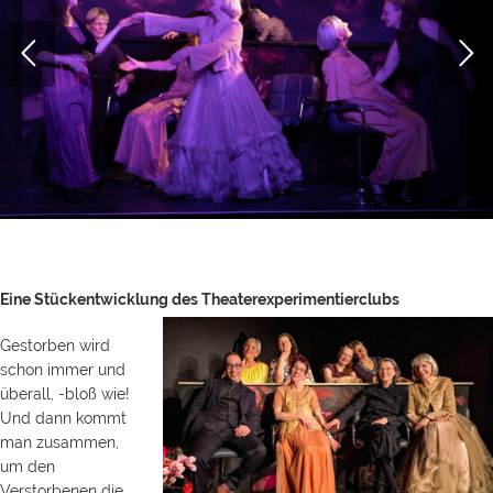
Eine Stückentwicklung des Theaterexperimentierclubs
Gestorben wird
schon immer und
überall, -bloß wie!
Und dann kommt
man zusammen,
um den
Verstorbenen die