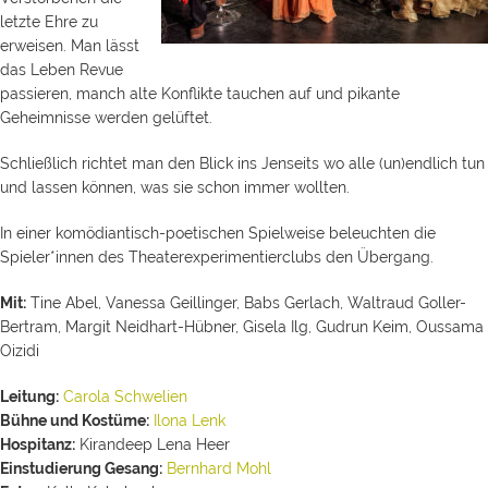
letzte Ehre zu
erweisen. Man lässt
das Leben Revue
passieren, manch alte Konflikte tauchen auf und pikante
Geheimnisse werden gelüftet.
Schließlich richtet man den Blick ins Jenseits wo alle (un)endlich tun
und lassen können, was sie schon immer wollten.
In einer komödiantisch-poetischen Spielweise beleuchten die
Spieler*innen des Theaterexperimentierclubs den Übergang.
Mit:
Tine Abel, Vanessa Geillinger, Babs Gerlach, Waltraud Goller-
Bertram, Margit Neidhart-Hübner, Gisela Ilg, Gudrun Keim, Oussama
Oizidi
Leitung:
Carola Schwelien
Bühne und Kostüme:
Ilona Lenk
Hospitanz:
Kirandeep Lena Heer
Einstudierung Gesang:
Bernhard Mohl