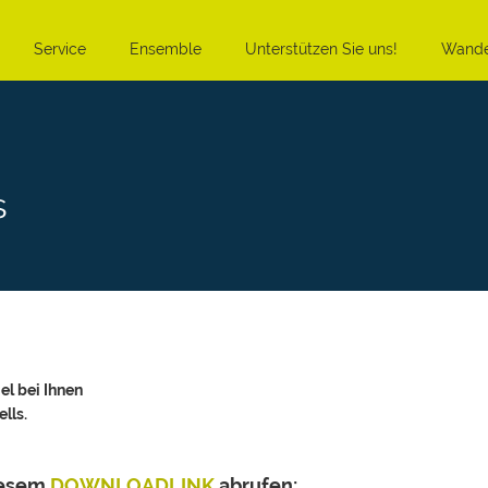
Service
Ensemble
Unterstützen Sie uns!
Wande
s
el bei Ihnen
lls.
iesem
DOWNLOADLINK
abrufen: