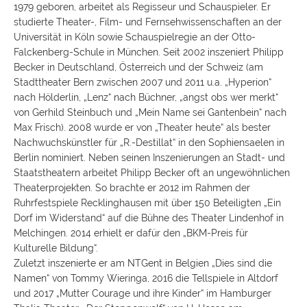
1979 geboren, arbeitet als Regisseur und Schauspieler. Er
studierte Theater-, Film- und Fernsehwissenschaften an der
Universität in Köln sowie Schauspielregie an der Otto-
Falckenberg-Schule in München. Seit 2002 inszeniert Philipp
Becker in Deutschland, Österreich und der Schweiz (am
Stadttheater Bern zwischen 2007 und 2011 u.a. „Hyperion“
nach Hölderlin, „Lenz“ nach Büchner, „angst obs wer merkt“
von Gerhild Steinbuch und „Mein Name sei Gantenbein“ nach
Max Frisch). 2008 wurde er von „Theater heute“ als bester
Nachwuchskünstler für „R.-Destillat“ in den Sophiensaelen in
Berlin nominiert. Neben seinen Inszenierungen an Stadt- und
Staatstheatern arbeitet Philipp Becker oft an ungewöhnlichen
Theaterprojekten. So brachte er 2012 im Rahmen der
Ruhrfestspiele Recklinghausen mit über 150 Beteiligten „Ein
Dorf im Widerstand“ auf die Bühne des Theater Lindenhof in
Melchingen. 2014 erhielt er dafür den „BKM-Preis für
Kulturelle Bildung“.
Zuletzt inszenierte er am NTGent in Belgien „Dies sind die
Namen“ von Tommy Wieringa, 2016 die Tellspiele in Altdorf
und 2017 „Mutter Courage und ihre Kinder“ im Hamburger