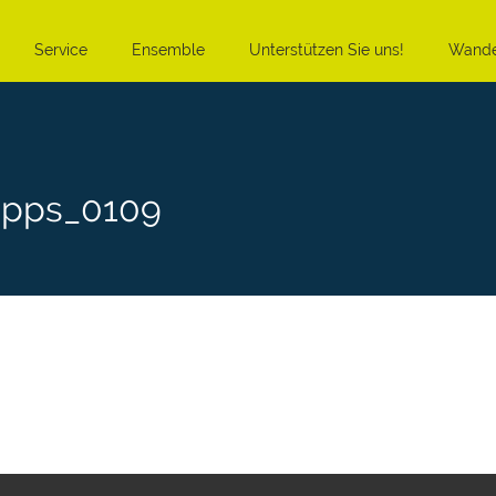
Service
Ensemble
Unterstützen Sie uns!
Wande
epps_0109