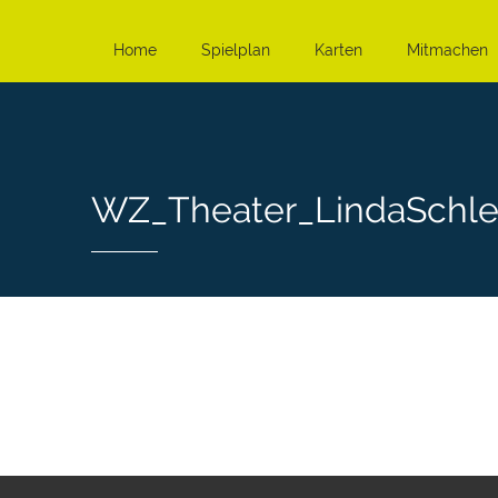
Home
Spielplan
Karten
Mitmachen
WZ_Theater_LindaSchl