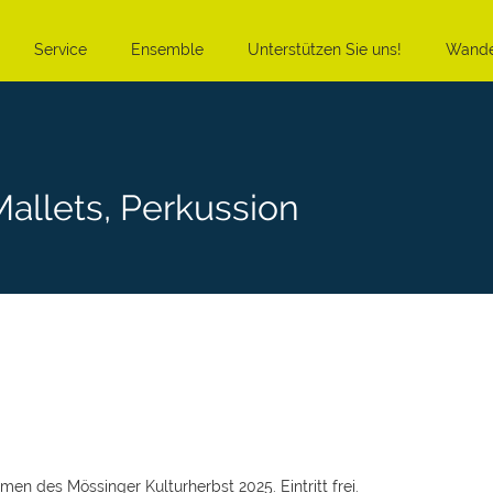
Service
Ensemble
Unterstützen Sie uns!
Wande
allets, Perkussion
n des Mössinger Kulturherbst 2025. Eintritt frei.